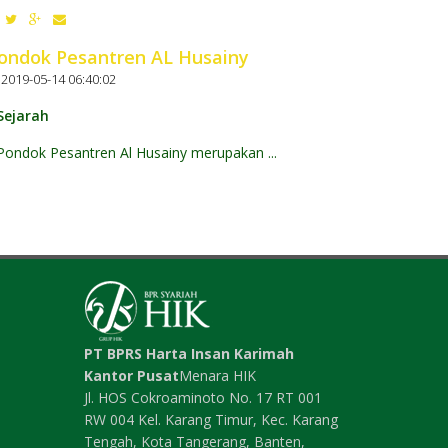
ondok Pesantren AL Husainy
2019-05-14 06:40:02
Sejarah
Pondok Pesantren Al Husainy merupakan ...
PT BPRS Harta Insan Karimah
Kantor Pusat
Menara HIK
Jl. HOS Cokroaminoto No. 17 RT 001
RW 004 Kel. Karang Timur, Kec. Karang
Tengah, Kota Tangerang, Banten,