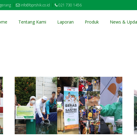
ngerang
info@bprshik.co.id
021 730 1456
ome
Tentang Kami
Laporan
Produk
News & Upda