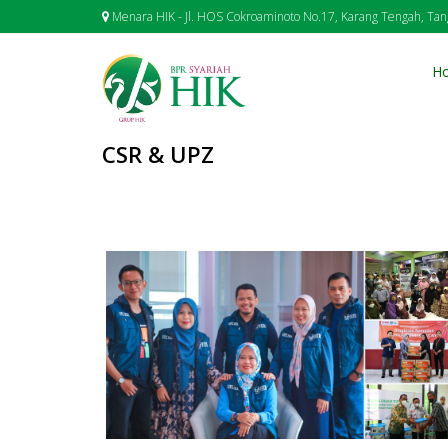
Menara HIK - Jl. HOS Cokroaminoto No.17, Karang Tengah, Ta
H
CSR & UPZ