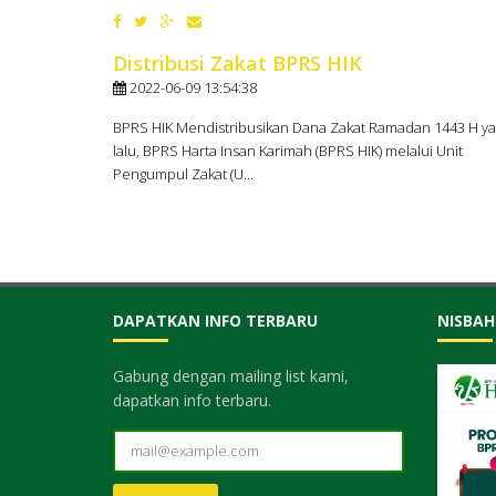
Distribusi Zakat BPRS HIK
2022-06-09 13:54:38
BPRS HIK Mendistribusikan Dana Zakat Ramadan 1443 H y
lalu, BPRS Harta Insan Karimah (BPRS HIK) melalui Unit
Pengumpul Zakat (U...
DAPATKAN INFO TERBARU
NISBAH
Gabung dengan mailing list kami,
dapatkan info terbaru.