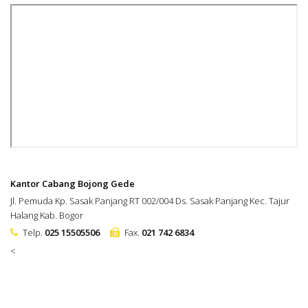
Kantor Cabang Bojong Gede
Jl. Pemuda Kp. Sasak Panjang RT 002/004 Ds. Sasak Panjang Kec. Tajur
Halang Kab. Bogor
Telp.
025 15505506
Fax.
021 742 6834
<