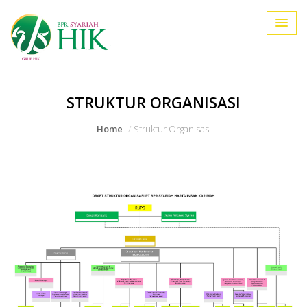
STRUKTUR ORGANISASI
Home
Struktur Organisasi