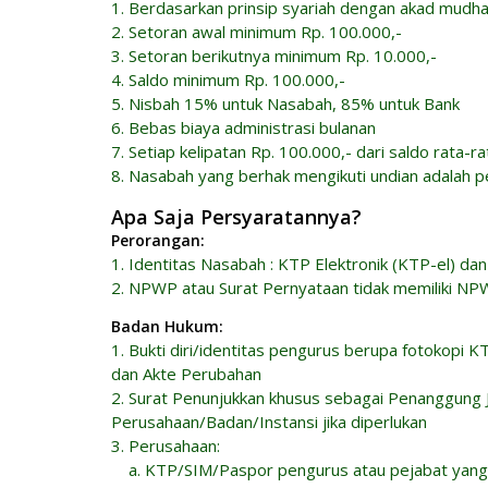
1. Berdasarkan prinsip syariah dengan akad mudh
2. Setoran awal minimum Rp. 100.000,-
3. Setoran berikutnya minimum Rp. 10.000,-
4. Saldo minimum Rp. 100.000,-
5. Nisbah 15% untuk Nasabah, 85% untuk Bank
6. Bebas biaya administrasi bulanan
7. Setiap kelipatan Rp. 100.000,- dari saldo rata-
8. Nasabah yang berhak mengikuti undian adalah p
Apa Saja Persyaratannya?
Perorangan:
1. Identitas Nasabah : KTP Elektronik (KTP-el) dan
2. NPWP atau Surat Pernyataan tidak memiliki N
Badan Hukum:
1. Bukti diri/identitas pengurus berupa fotoko
dan Akte Perubahan
2. Surat Penunjukkan khusus sebagai Penanggun
Perusahaan/Badan/Instansi jika diperlukan
3. Perusahaan:
a. KTP/SIM/Paspor pengurus atau pejabat yan