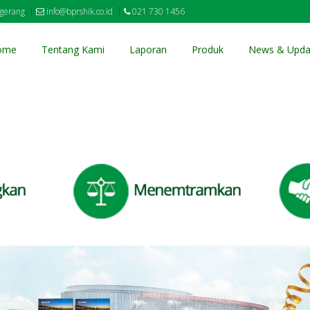
ngerang
info@bprshik.co.id
021 730 1456
ome
Tentang Kami
Laporan
Produk
News & Upda