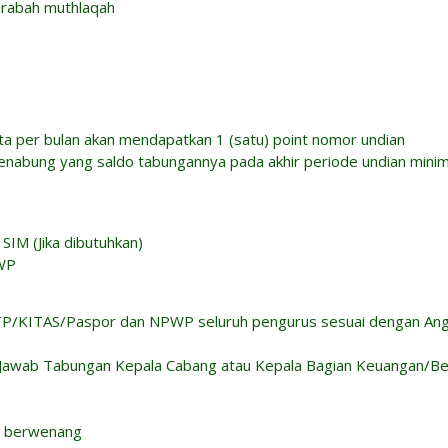
arabah muthlaqah
rata per bulan akan mendapatkan 1 (satu) point nomor undian
enabung yang saldo tabungannya pada akhir periode undian minim
 SIM (Jika dibutuhkan)
PWP
pi KTP/KITAS/Paspor dan NPWP seluruh pengurus sesuai dengan 
g Jawab Tabungan Kepala Cabang atau Kepala Bagian Keuangan/
g berwenang