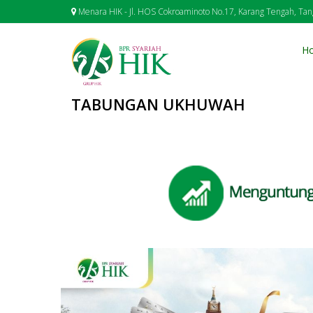
Menara HIK - Jl. HOS Cokroaminoto No.17, Karang Tengah, Ta
H
TABUNGAN UKHUWAH