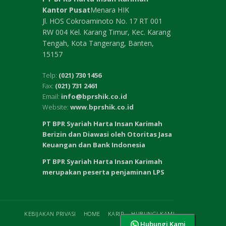
Kantor Pusat
Menara HIK
Jl. HOS Cokroaminoto No. 17 RT 001
RW 004 Kel. Karang Timur, Kec. Karang
Tengah, Kota Tangerang, Banten,
15157
Telp:
(021) 730 1456
Fax:
(021) 731 2461
Email:
info@bprshik.co.id
Website:
www.bprshik.co.id
PT BPR Syariah Harta Insan Karimah
Berizin dan Diawasi oleh Otoritas Jasa
Keuangan dan Bank Indonesia
PT BPR Syariah Harta Insan Karimah
merupakan peserta penjaminan LPS
KEBIJAKAN PRIVASI
HOME
KARIR
HUBUNGI KAMI
Hubungi Kami