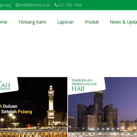
ngerang
info@bprshik.co.id
021 730 1456
ome
Tentang Kami
Laporan
Produk
News & Upda