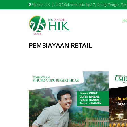
Menara HIK - Jl. HOS Cokroaminoto No.17, Karang Tengah, Ta
H
PEMBIAYAAN RETAIL